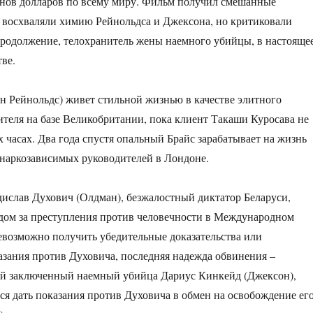
онов долларов по всему миру. Фильм получил смешанные
 восхваляли химию Рейнольдса и Джексона, но критиковали
Продолжение, телохранитель жены наемного убийцы, в настояще
тве.
н Рейнольдс) живет стильной жизнью в качестве элитного
ителя на базе Великобритании, пока клиент Такаши Куросава не
х часах. Два года спустя опальный Брайс зарабатывает на жизнь
 наркозависимых руководителей в Лондоне.
ислав Духович (Олдман), безжалостный диктатор Беларуси,
удом за преступления против человечности в Международном
евозможно получить убедительные доказательства или
азания против Духовича, последняя надежда обвинения –
ый заключенный наемный убийца Дариус Кинкейд (Джексон),
ся дать показания против Духовича в обмен на освобождение ег