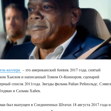
ель киллера
– это американский боевик 2017 года, снятый
ком Хьюзом и написанный Томом О«Коннором, сценарий
черный список 2011года. Звезды фильма Райан Рейнольдс, Сэмю
Олдман и Сальма Хайек.
man был выпущен в Соединенных Штатах 18 августа 2017 года и