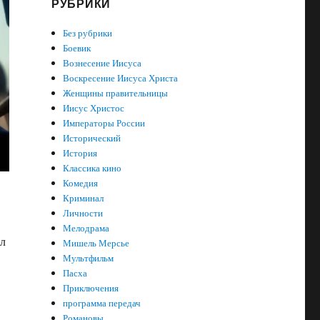
РУБРИКИ
Без рубрики
Боевик
Вознесение Иисуса
Воскресение Иисуса Христа
Женщины правительницы
Иисус Христос
Императоры России
Исторический
История
Классика кино
Комедия
Криминал
Личности
Мелодрама
эл
Мишель Мерсье
Мультфильм
Пасха
Приключения
программа передач
Романовы