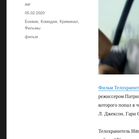
Автор
aar
Опубликовано
05.02.2020
Рубрики
Боевик
,
Комедия
,
Криминал
,
Фильмы
Метки
фильм
Фильм Телохранит
режиссером Патри
которого попал в 
Л. Джексон, Гари 
Телохранитель Hit