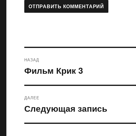
Навигация
НАЗАД
по
Фильм Крик 3
Предыдущая
запись:
записям
ДАЛЕЕ
Следующая запись
Следующая
запись: