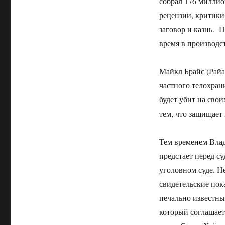
собрал 176 милли
рецензии, критики
заговор и казнь. 
время в производс
Майкл Брайс (Райа
частного телохран
будет убит на свои
тем, что защищает
Тем временем Влад
предстает перед с
уголовном суде. Н
свидетельские пок
печально известн
который соглашает