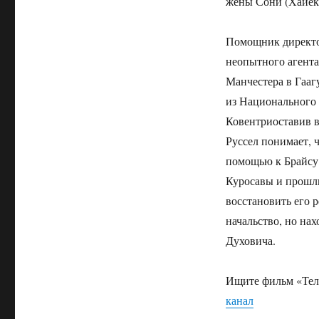
жены Сони (Хайек
Помощник директо
неопытного агента
Манчестера в Гааг
из Национального 
Ковентриоставив в
Руссел понимает, 
помощью к Брайсу.
Куросавы и прошл
восстановить его 
начальство, но на
Духовича.
Ищите фильм «Тело
канал