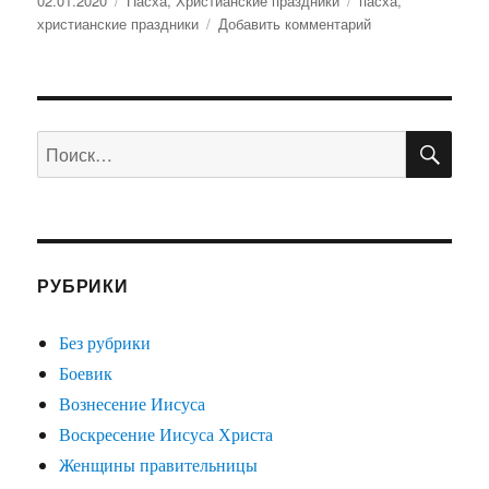
Опубликовано
02.01.2020
Рубрики
Пасха
,
Христианские праздники
Метки
пасха
,
христианские праздники
Добавить комментарий
к
записи
Пасха
ПО
Искать:
РУБРИКИ
Без рубрики
Боевик
Вознесение Иисуса
Воскресение Иисуса Христа
Женщины правительницы