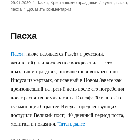
Опубликовано
09.01.2020
Рубрики
Пасха
,
Христианские праздники
Метки
кулич
,
паска
,
пасха
Добавить комментарий
к
записи
Пасхальный
кулич
Пасха
или
Паска?
Пасха
, также называется Pascha (греческий,
латинский) или воскресное воскресение, – это
праздник и праздник, посвященный воскресению
Иисуса из мертвых, описанный в Новом Завете как
произошедший на третий день после его погребения
после распятия римлянами на Голгофе 30 г. н.э. Это
кульминация Страстей Иисуса, предшествующих
посту(или Великий пост), 40-дневный период поста,
молитвы и покаяния.
Читать далее
«Пасха»