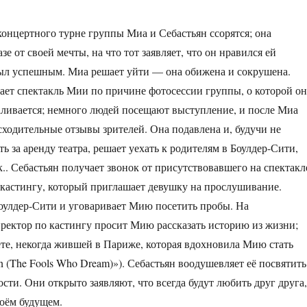
концертного турне группы Миа и Себастьян ссорятся; она
азе от своей мечты, на что тот заявляет, что он нравился ей
был успешным. Миа решает уйти — она обижена и сокрушена.
ает спектакль Мии по причине фотосессии группы, о которой он
аливается; немного людей посещают выступление, и после Миа
ходительные отзывы зрителей. Она подавлена и, будучи не
ь за аренду театра, решает уехать к родителям в Боулдер-Сити,
к.. Себастьян получает звонок от присутствовавшего на спектакл
кастингу, который приглашает девушку на прослушивание.
Боулдер-Сити и уговаривает Мию посетить пробы. На
ектор по кастингу просит Мию рассказать историю из жизни;
тёте, некогда жившей в Париже, которая вдохновила Мию стать
n (The Fools Who Dream)»). Себастьян воодушевляет её посвятить
сти. Они открыто заявляют, что всегда будут любить друг друга,
воём будущем.