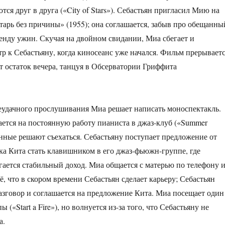
ся друг в друга («City of Stars»). Себастьян пригласил Мию на
тарь без причины» (1955); она соглашается, забыв про обещанны
нду ужин. Скучая на двойном свидании, Миа сбегает и
тр к Себастьяну, когда киносеанс уже начался. Фильм прерываетс
т остаток вечера, танцуя в Обсерватории Гриффита
еудачного прослушивания Миа решает написать моноспектакль.
ается на постоянную работу пианиста в джаз-клуб («Summer
нные решают съехаться. Себастьяну поступает предложение от
а Кита стать клавишником в его джаз-фьюжн-группе, где
гается стабильный доход. Миа общается с матерью по телефону 
ё, что в скором времени Себастьян сделает карьеру; Себастьян
азговор и соглашается на предложение Кита. Миа посещает один
 («Start a Fire»), но волнуется из-за того, что Себастьяну не
а.