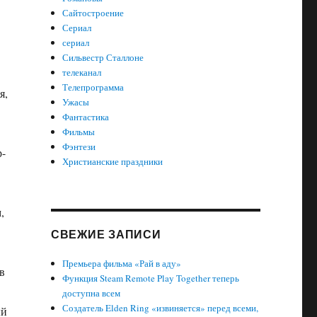
Сайтостроение
Сериал
сериал
Сильвестр Сталлоне
телеканал
Телепрограмма
я,
Ужасы
Фантастика
Фильмы
Фэнтези
р-
Христианские праздники
,
СВЕЖИЕ ЗАПИСИ
Премьера фильма «Рай в аду»
в
Функция Steam Remote Play Together теперь
доступна всем
Создатель Elden Ring «извиняется» перед всеми,
ый