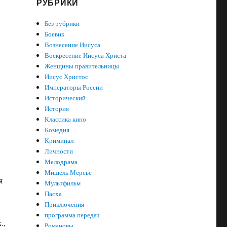
РУБРИКИ
Без рубрики
Боевик
Вознесение Иисуса
Воскресение Иисуса Христа
Женщины правительницы
Иисус Христос
Императоры России
Исторический
История
Классика кино
Комедия
Криминал
Личности
Мелодрама
Мишель Мерсье
я
Мультфильм
Пасха
Приключения
программа передач
.,
Романовы