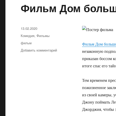
Фильм Дом больш
Опубликовано
13.02.2020
Рубрики
Комедия
,
Фильмы
Метки
фильм
Фильм Дом больш
Добавить комментарий
к
незаконную подпол
записи
приказан боссом к
Фильм
итоге спас его та
Дом
большой
мамочки
Тем временем прес
пожизненное заклю
из своей камеры, 
Джону поймать Лес
Джорджия, чтобы з