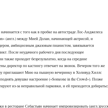
начинается с того как в пробке на автостраде Лос-Анджелеса
Sun» (англ.) между Мией Долан, начинающей актрисой, и
дером, амбициозным джазовым пианистом, завязывается
икт. После неудачного рабочего дня последующее
 также проходит безрезультатно, когда на середине
ны директор по кастингу отвечает на звонок. Вечером того же
ому приглашают Мию на пышную вечеринку в Холивуд-Хиллс
ы поднять девушке настроение («Someone in the Crowd»). Позже
руют из-за неправильной парковки, и ей приходится добиратьс
ки в ресторане Себастьян начинает импровизировать (англ.)русск