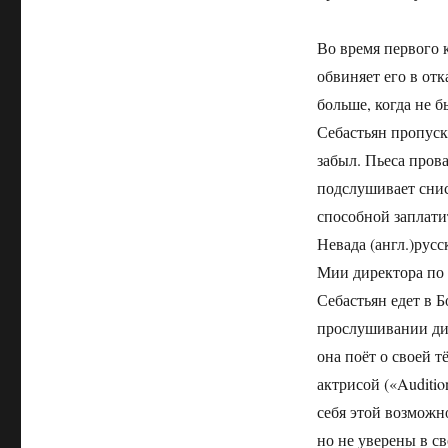
Во время первого 
обвиняет его в отк
больше, когда не 
Себастьян пропуск
забыл. Пьеса пров
подслушивает снис
способной заплатит
Невада (англ.)русс
Мии директора по 
Себастьян едет в 
прослушивании дир
она поёт о своей 
актрисой («Auditio
себя этой возможно
но не уверены в с