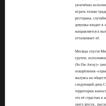
увлечённо исполня
играть только тра
ресторана, случайн
девушка входит в 
направляется к вы
отталкивает её.
Месяцы спустя Миа 
группе, исполняющ
(So Far Away)» (ан
оскорбления «серь
жалуясь на обществ
следующий день Се
территории киносту
это её страстью к 
(англ.)русск., рас