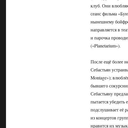
клуб. Они влюбляют
сеанс фильма «Бун
нынешнему бойфре
направляется в теа
и парочка проводи
(«Planetarium»).
После ещё более н
Себастьян устраив
Montage»); влюблё
бывшего сокурсник
Себастьяну предла
пытается убедить е
подслушивает её р
из концертов группы
нравится их музык