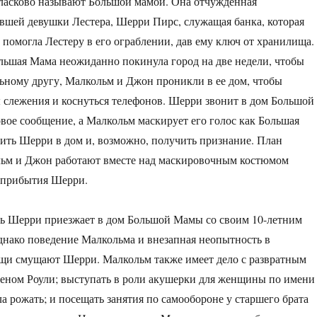
 ласково называют Большой мамой. Она отчужденная
шей девушки Лестера, Шерри Пирс, служащая банка, которая
помогла Лестеру в его ограблении, дав ему ключ от хранилища.
ольшая Мама неожиданно покинула город на две недели, чтобы
ьному другу, Малкольм и Джон проникли в ее дом, чтобы
 слежения и коснуться телефонов. Шерри звонит в дом Большой
вое сообщение, а Малкольм маскирует его голос как Большая
ить Шерри в дом и, возможно, получить признание. План
льм и Джон работают вместе над маскировочным костюмом
 прибытия Шерри.
ь Шерри приезжает в дом Большой Мамы со своим 10-летним
нако поведение Малкольма и внезапная неопытность в
щи смущают Шерри. Малкольм также имеет дело с развратным
еном Роули; выступать в роли акушерки для женщины по имени
ла рожать; и посещать занятия по самообороне у старшего брата