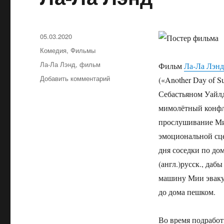
Опубликовано
05.03.2020
Рубрики
Комедия
,
Фильмы
Метки
Ла-Ла Лэнд
,
фильм
Фильм
Ла-Ла Лэнд
Добавить комментарий
к
(«Another Day of 
записи
Себастьяном Уайл
Ла-
мимолётный конфл
Ла
Лэнд
прослушивание Мии
эмоциональной сце
дня соседки по д
(англ.)русск., даб
машину Мии эвакуи
до дома пешком.
Во время подработ