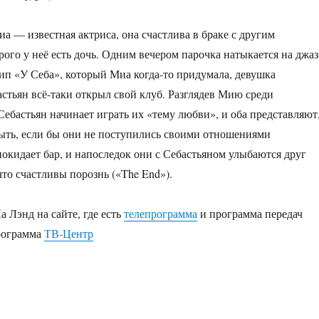
иа — известная актриса, она счастлива в браке с другим
рого у неё есть дочь. Одним вечером парочка натыкается на джаз
тип «У Себа», который Миа когда-то придумала, девушка
астьян всё-таки открыл свой клуб. Разглядев Мию среди
Себастьян начинает играть их «тему любви», и оба представляют
быть, если бы они не поступились своими отношениями
 покидает бар, и напоследок они с Себастьяном улыбаются друг
что счастливы порознь («The End»).
 Лэнд на сайте, где есть
телепрограмма
и программа передач
рограмма
ТВ-Центр