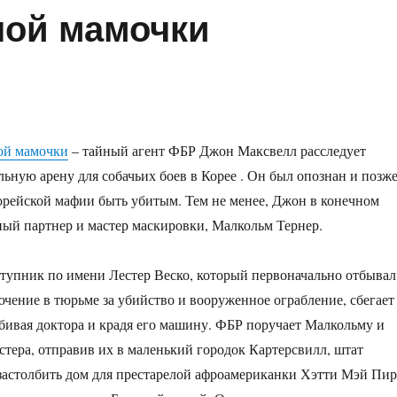
ой мамочки
ой мамочки
–
тайный агент ФБР Джон Максвелл расследует
ьную арену для собачьих боев в Корее . Он был опознан и позж
орейской мафии быть убитым. Тем не менее, Джон в конечном
йный партнер и мастер маскировки, Малкольм Тернер.
тупник по имени Лестер Веско, который первоначально отбывал
чение в тюрьме за убийство и вооруженное ограбление, сбегает
убивая доктора и крадя его машину. ФБР поручает Малкольму и
тера, отправив их в маленький городок Картерсвилл, штат
астолбить дом для престарелой афроамериканки Хэтти Мэй Пир