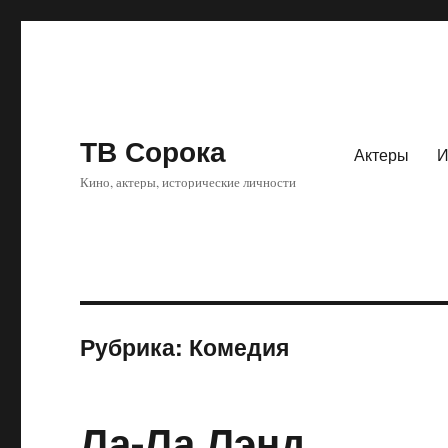
ТВ Сорока
Актеры
И
Кино, актеры, исторические личности
Рубрика: Комедия
Ла-Ла Лэнд