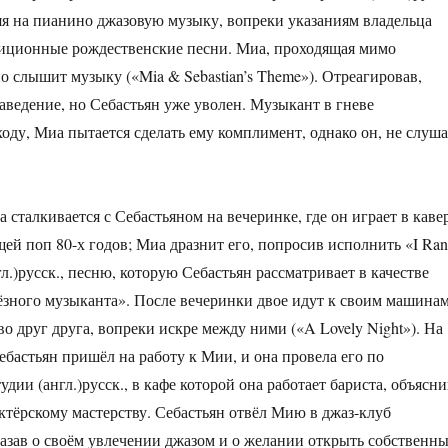
я на пианино джазовую музыку, вопреки указаниям владельца
диционные рождественские песни. Миа, проходящая мимо
о слышит музыку («Mia & Sebastian’s Theme»). Отреагировав,
заведение, но Себастьян уже уволен. Музыкант в гневе
ходу, Миа пытается сделать ему комплимент, однако он, не слуша
сталкивается с Себастьяном на вечеринке, где он играет в каве
ей поп 80-х годов; Миа дразнит его, попросив исполнить «I Ran
гл.)русск., песню, которую Себастьян рассматривает в качестве
ёзного музыканта». После вечеринки двое идут к своим машинам
о друг друга, вопреки искре между ними («A Lovely Night»). На
бастьян пришёл на работу к Мии, и она провела его по
дии (англ.)русск., в кафе которой она работает бариста, объясни
актёрскому мастерству. Себастьян отвёл Мию в джаз-клуб
сказав о своём увлечении джазом и о желании открыть собственн