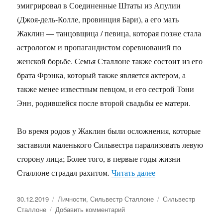
эмигрировал в Соединенные Штаты из Апулии
(Джоя-дель-Колле, провинция Бари), а его мать
Жаклин — танцовщица / певица, которая позже стала
астрологом и пропагандистом соревнований по
женской борьбе. Семья Сталлоне также состоит из его
брата Фрэнка, который также является актером, а
также менее известным певцом, и его сестрой Тони
Энн, родившейся после второй свадьбы ее матери.
Во время родов у Жаклин были осложнения, которые
заставили маленького Сильвестра парализовать левую
сторону лица; Более того, в первые годы жизни
Сталлоне страдал рахитом.
Читать далее
«Сильвестр Сталло
Опубликовано
30.12.2019
Рубрики
Личности
,
Сильвестр Сталлоне
Метки
Сильвестр
Сталлоне
Добавить комментарий
к
записи