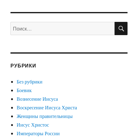
Сильвестр
Сталлоне
биография
ПО
Искать:
РУБРИКИ
Без рубрики
Боевик
Вознесение Иисуса
Воскресение Иисуса Христа
Женщины правительницы
Иисус Христос
Императоры России