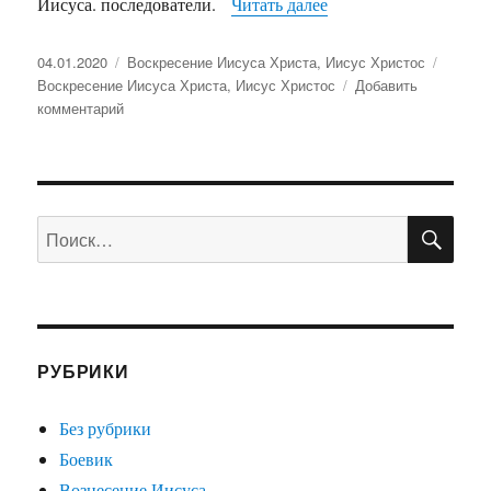
Иисуса. последователи.
Читать далее
«Воскресение Иисус
Опубликовано
04.01.2020
Рубрики
Воскресение Иисуса Христа
,
Иисус Христос
Метки
Воскресение Иисуса Христа
,
Иисус Христос
Добавить
комментарий
к
записи
Воскресение
Иисуса
ПО
Искать:
РУБРИКИ
Без рубрики
Боевик
Вознесение Иисуса