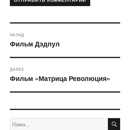
Навигация
НАЗАД
по
Фильм Дэдпул
Предыдущая
запись:
записям
ДАЛЕЕ
Фильм «Матрица Революция»
Следующая
запись:
ПО
Искать: