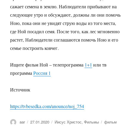
сажает семена в землю. Наблюдатели прибывают на
следующее утро и обсуждают, должны ли они помочь
Ною, пока они не увидят струю воды из того места,
где Ной посадил семя. После того, как лес мгновенно
растет, Наблюдатели соглашаются помочь Ною и его
семье построить ковчег.
Ищите фильм Ной – телепрограмма
1+1
или тв
программа
Россия 1
Источник
https://tvbesedka.com/anounce/noj_754
Автор
aar
Опубликовано
27.01.2020
Рубрики
Иисус Христос
,
Фильмы
Метки
фильм