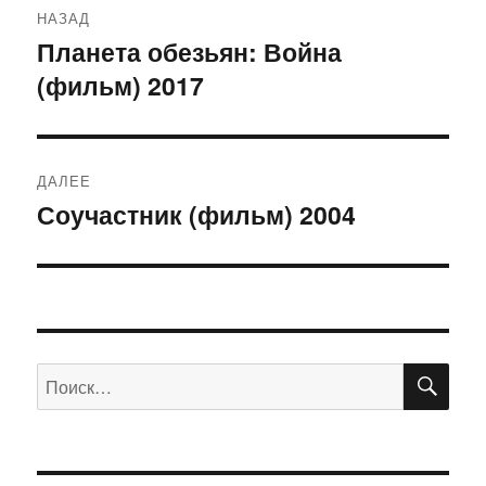
НАЗАД
по
Планета обезьян: Война
Предыдущая
(фильм) 2017
запись:
записям
ДАЛЕЕ
Соучастник (фильм) 2004
Следующая
запись:
ПО
Искать: