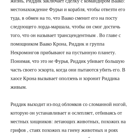
жизнь, Риддик заключает сделку с командиром Ваако:
местонахождение Фурьи и корабля, чтобы отвезти его
туда, в обмен на то, что Ваако сменит его на посту
следующего лорда-маршала, чтобы он смог достичь
того, что он называет трансцендентным . Во главе с
помощником Ваако Крона, Риддик и группа
Некромонгов прибывают на пустынную планету.
Понимая, что это не Фурья, Риддик убивает большую
часть своего эскорта, когда они пытаются убить его. В
хаосе Крона вызывает оползень и хоронит Риддика
живым.
Риддик выходит из-под обломков со сломанной ногой,
которую он устанавливает и ослепляет, отбиваясь от
местных хищников: летающих животных, похожих на
грифов , стаях похожих на гиену животных и роях