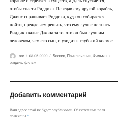
корабле и стреляет в существ, а Даль спускается,
чтобы спасти Риддика. Передав ему другой корабль,
Джонс спрашивает Риддика, куда он собирается
пойти, прежде чем решить, что ему лучше не знать.
Риддик хвалит Джона за то, что он был лучшим
человеком, чем его сын, и уходит в глубокий космос.
Автор
aar
Опубликовано
03.05.2020
Рубрики
Боевик
,
Приключения
,
Фильмы
Метки
риддик
,
фильм
Добавить комментарий
Ваш адрес email не будет опубликован.
Обязательные поля
помечены
*