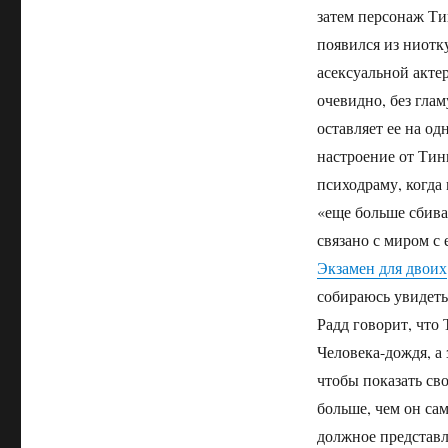
затем персонаж Ти
появился из ниотк
асексуальной акте
очевидно, без глам
оставляет ее на од
настроение от Тины
психодраму, когда
«еще больше сбива
связано с миром с
Экзамен для двоих
собираюсь увидеть
Радд говорит, что
Человека-дождя, а
чтобы показать св
больше, чем он са
должное представл