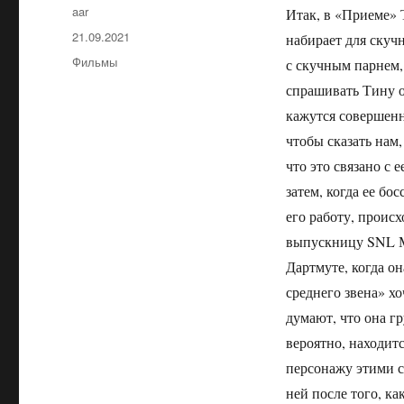
Автор
aar
Итак, в «Приеме» 
Опубликовано
21.09.2021
набирает для скуч
Рубрики
Фильмы
с скучным парнем, 
спрашивать Тину о
кажутся совершенно
чтобы сказать нам,
что это связано с 
затем, когда ее бо
его работу, проис
выпускницу SNL Ма
Дартмуте, когда он
среднего звена» хо
думают, что она гр
вероятно, находитс
персонажу этими сл
ней после того, к