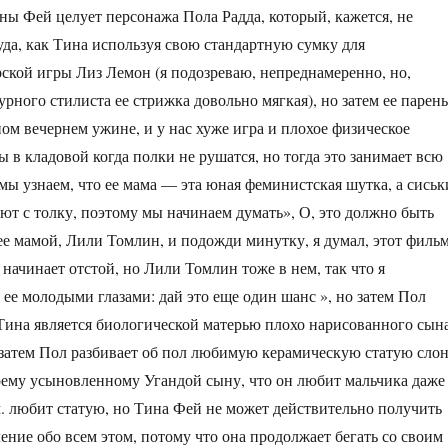
ны Фей целует персонажа Пола Радда, который, кажется, не
уда, как Тина используя свою стандартную сумку для
рской игры Лиз Лемон (я подозреваю, непреднамеренно, но,
урного стилиста ее стрижка довольно мягкая), но затем ее парень
ном вечернем ужине, и у нас хуже игра и плохое физическое
 в кладовой когда полки не рушатся, но тогда это занимает всю
 мы узнаем, что ее мама — эта юная феминистская шутка, а сиськ
ют с толку, поэтому мы начинаем думать», О, это должно быть
 ее мамой, Лили Томлин, и подожди минутку, я думал, этот филь
начинает отстой, но Лили Томлин тоже в нем, так что я
 ее молодыми глазами: дай это еще один шанс », но затем Пол
 Тина является биологической матерью плохо нарисованного сын
 затем Пол разбивает об пол любимую керамическую статую слон
оему усыновленному Угандой сыну, что он любит мальчика даже
м. любит статую, но Тина Фей не может действительно получить
ение обо всем этом, потому что она продолжает бегать со своим