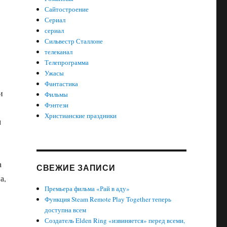
Сайтостроение
Сериал
сериал
Сильвестр Сталлоне
телеканал
Телепрограмма
Ужасы
Фантастика
и
Фильмы
Фэнтези
Христианские праздники
м
а
СВЕЖИЕ ЗАПИСИ
а,
Премьера фильма «Рай в аду»
Функция Steam Remote Play Together теперь
доступна всем
Создатель Elden Ring «извиняется» перед всеми,