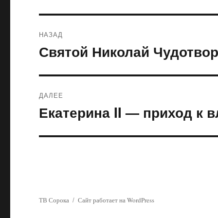
Навигация
НАЗАД
по
Святой Николай Чудотво
Предыдущая
запись:
записям
ДАЛЕЕ
Екатерина II — приход к 
Следующая
запись:
ТВ Сорока
Сайт работает на WordPress