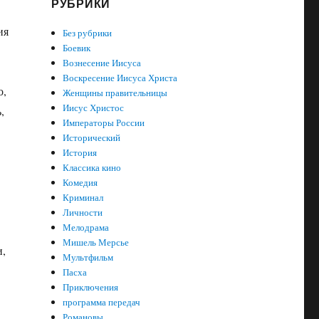
РУБРИКИ
ия
Без рубрики
Боевик
Вознесение Иисуса
Воскресение Иисуса Христа
о,
Женщины правительницы
Иисус Христос
,
Императоры России
Исторический
История
Классика кино
Комедия
в
Криминал
Личности
Мелодрама
Мишель Мерсье
и,
Мультфильм
Пасха
Приключения
программа передач
Романовы