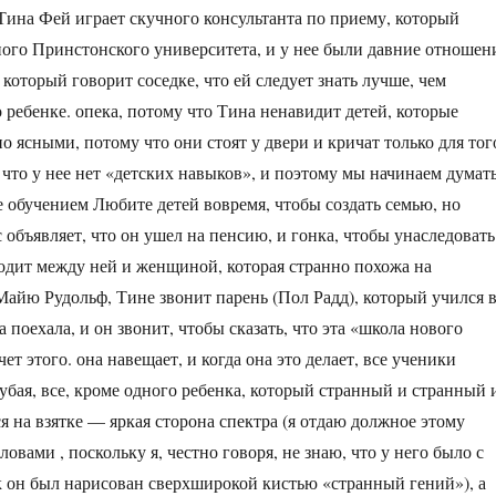
Тина Фей играет скучного консультанта по приему, который
ного Принстонского университета, и у нее были давние отношен
который говорит соседке, что ей следует знать лучше, чем
 ребенке. опека, потому что Тина ненавидит детей, которые
 ясными, потому что они стоят у двери и кричат ​​только для тог
 что у нее нет «детских навыков», и поэтому мы начинаем думать
ее обучением Любите детей вовремя, чтобы создать семью, но
сс объявляет, что он ушел на пенсию, и гонка, чтобы унаследовать
ходит между ней и женщиной, которая странно похожа на
йю Рудольф, Тине звонит парень (Пол Радд), который учился 
а поехала, и он звонит, чтобы сказать, что эта «школа нового
чет этого. она навещает, и когда она это делает, все ученики
убая, все, кроме одного ребенка, который странный и странный 
я на взятке — яркая сторона спектра (я отдаю должное этому
овами , поскольку я, честно говоря, не знаю, что у него было с
ак он был нарисован сверхширокой кистью «странный гений»), а