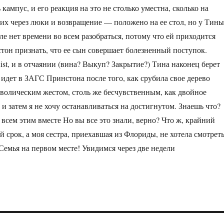
кампус, и его реакция на это не столько уместна, сколько на
их через люки и возвращение — положено на ее стол, но у Тины
ле нет времени во всем разобраться, потому что ей приходится
тон признать, что ее сын совершает болезненный поступок.
oquist, и в отчаянии (вина? Выкуп? Закрытие?) Тина наконец берет
 идет в ЗАГС Принстона после того, как срубила свое дерево
волическим жестом, столь же бесчувственным, как двойное
 и затем я не хочу останавливаться на достигнутом. Знаешь что?
 всем этим вместе Но вы все это знали, верно? Что ж, крайний
 срок, а моя сестра, приехавшая из Флориды, не хотела смотрет
Семья на первом месте! Увидимся через две недели