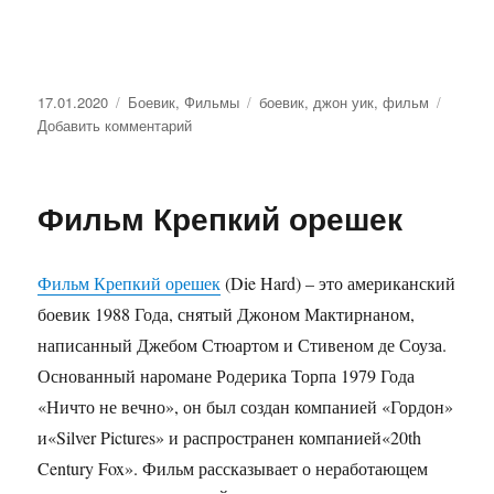
Опубликовано
17.01.2020
Рубрики
Боевик
,
Фильмы
Метки
боевик
,
джон уик
,
фильм
Добавить комментарий
к
записи
Фильм
Джон
Фильм Крепкий орешек
Уик
Фильм Крепкий орешек
(Die Hard) – это американский
боевик 1988 Года, снятый Джоном Мактирнаном,
написанный Джебом Стюартом и Стивеном де Соуза.
Основанный наромане Родерика Торпа 1979 Года
«Ничто не вечно», он был создан компанией «Гордон»
и«Silver Pictures» и распространен компанией«20th
Century Fox». Фильм рассказывает о неработающем