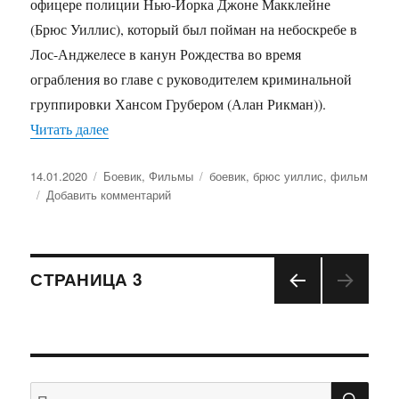
офицере полиции Нью-Йорка Джоне Макклейне
(Брюс Уиллис), который был пойман на небоскребе в
Лос-Анджелесе в канун Рождества во время
ограбления во главе с руководителем криминальной
группировки Хансом Грубером (Алан Рикман)).
Читать далее
«Фильм Крепкий орешек»
Опубликовано
14.01.2020
Рубрики
Боевик
,
Фильмы
Метки
боевик
,
брюс уиллис
,
фильм
Добавить комментарий
к
записи
Фильм
Крепкий
Навигация
орешек
СТРАНИЦА
3
ПРЕ
по
ДЫД
УЩА
записям
Я
СТРА
ПО
Искать:
НИЦ