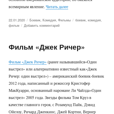
всемирным явление.
Читать далее
«Фильм «Крокодил Данд
Опубликовано
22.01.2020
Рубрики
Боевик
,
Комедия
,
Фильмы
Метки
боевик
,
комедия
,
фильм
Добавить комментарий
к
записи
Фильм
«Крокодил
Фильм «Джек Ричер»
Данди»
Фильм «Джек Ричер»
(ранее называвшийся«Один
выстрел» или альтернативно известный как«Джек
Ричер: один выстрел») – американский боевик-боевик
2012 года, написанный и режиссер Кристофер
МакКуарри, основанный наромане Ли Чайлда«Один
выстрел» 2005 года. Звезды фильма Том Круз в
качестве главного героя, с Розамунд Пайк, Дэвид
Ойелоу, Ричард Дженкинс, Джей Кортни, Вернер