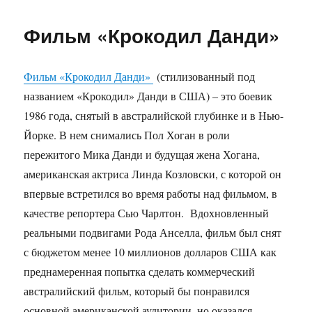
Фильм
«Матрица
Фильм «Крокодил Данди»
Революция»
Фильм «Крокодил Данди»
(стилизованный под
названием «Крокодил» Данди в США) – это боевик
1986 года, снятый в австралийской глубинке и в Нью-
Йорке. В нем снимались Пол Хоган в роли
пережитого Мика Данди и будущая жена Хогана,
американская актриса Линда Козловски, с которой он
впервые встретился во время работы над фильмом, в
качестве репортера Сью Чарлтон. Вдохновленный
реальными подвигами Рода Анселла, фильм был снят
с бюджетом менее 10 миллионов долларов США как
преднамеренная попытка сделать коммерческий
австралийский фильм, который бы понравился
основной американской аудитории, но оказался