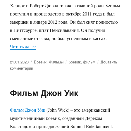
Херцог и Роберт Дюваллтакже в главной роли. Фильм
поступил в производство в октябре 2011 года и был
завершен в январе 2012 года. Он был снят полностью
в Питтсбурге, штат Пенсильвания. Он получил
смешанные отзывы, но был успешным в кассах.
Читать далее
«Фильм «Джек Ричер»»
Опубликовано
21.01.2020
Рубрики
Боевик
,
Фильмы
Метки
боевик
,
фильм
Добавить
комментарий
к
записи
Фильм
«Джек
Фильм Джон Уик
Ричер»
Фильм Джон Уик
(John Wick) – это американский
мультимедийный боевик, созданный Дереком
Колстадом и принадлежащий Summit Entertainment.