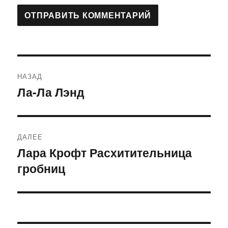
Навигация
НАЗАД
по
Ла-Ла Лэнд
Предыдущая
запись:
записям
ДАЛЕЕ
Лара Крофт Расхитительница
Следующая
гробниц
запись: