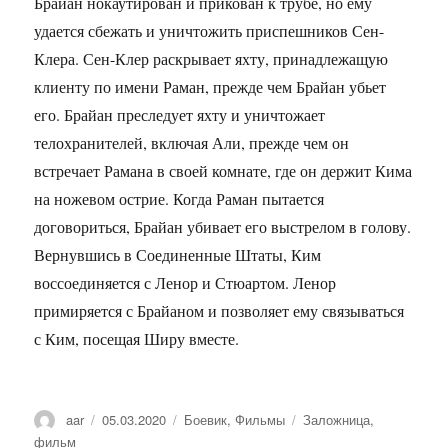
Брайан нокаутирован и прикован к трубе, но ему
удается сбежать и уничтожить приспешников Сен-
Клера. Сен-Клер раскрывает яхту, принадлежащую
клиенту по имени Раман, прежде чем Брайан убьет
его. Брайан преследует яхту и уничтожает
телохранителей, включая Али, прежде чем он
встречает Рамана в своей комнате, где он держит Кима
на ножевом острие. Когда Раман пытается
договориться, Брайан убивает его выстрелом в голову.
Вернувшись в Соединенные Штаты, Ким
воссоединяется с Ленор и Стюартом. Ленор
примиряется с Брайаном и позволяет ему связываться
с Ким, посещая Ширу вместе.
Автор
aar
Опубликовано
05.03.2020
Рубрики
Боевик
,
Фильмы
Метки
Заложница
,
фильм