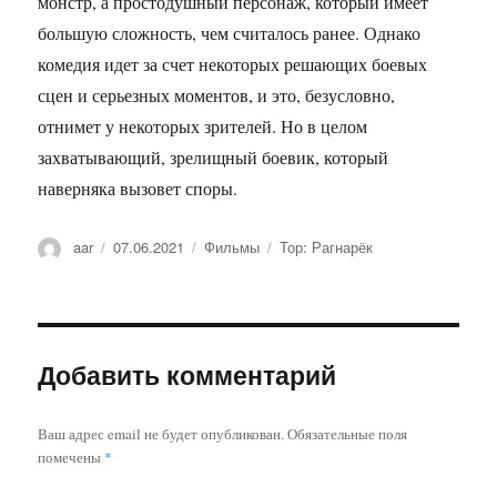
монстр, а простодушный персонаж, который имеет
большую сложность, чем считалось ранее. Однако
комедия идет за счет некоторых решающих боевых
сцен и серьезных моментов, и это, безусловно,
отнимет у некоторых зрителей. Но в целом
захватывающий, зрелищный боевик, который
наверняка вызовет споры.
Автор
aar
Опубликовано
07.06.2021
Рубрики
Фильмы
Метки
Тор: Рагнарёк
Добавить комментарий
Ваш адрес email не будет опубликован.
Обязательные поля
помечены
*