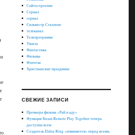
Сайтостроение
Сериал
сериал
Сильвестр Сталлоне
телеканал
Телепрограмма
я
Ужасы
Фантастика
Фильмы
ии
Фэнтези
Христианские праздники
же
е
т
СВЕЖИЕ ЗАПИСИ
Премьера фильма «Рай в аду»
Функция Steam Remote Play Together теперь
доступна всем
Создатель Elden Ring «извиняется» перед всеми,
то