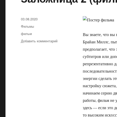
Опубликовано
03.08.2020
Рубрики
Фильмы
Метки
фильм
Вы знаете, что вы
Добавить комментарий
к
Брайан Миллс, пыт
записи
предполагает, что 
Заложница
субтитров или доп
2
(фильм)
репрезентативно д
2012
последовательность
энергии сделать э
настройку сюжета,
начинаем серию дв
работы, фильм не 
здесь — если это 
то высоким искусст