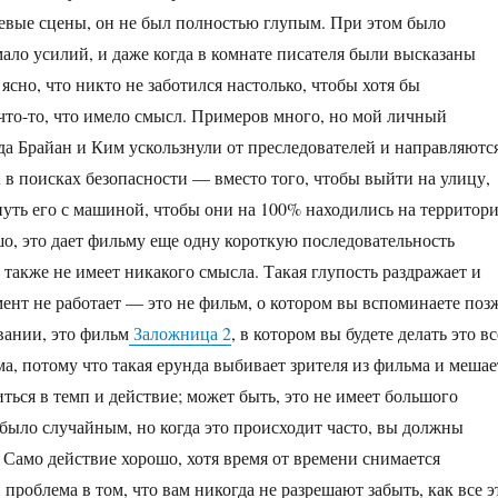
оевые сцены, он не был полностью глупым. При этом было
ало усилий, и даже когда в комнате писателя были высказаны
ясно, что никто не заботился настолько, чтобы хотя бы
что-то, что имело смысл. Примеров много, но мой личный
да Брайан и Ким ускользнули от преследователей и направляютс
в поисках безопасности — вместо того, чтобы выйти на улицу,
уть его с машиной, чтобы они на 100% находились на территор
ошо, это дает фильму еще одну короткую последовательность
 также не имеет никакого смысла. Такая глупость раздражает и
ент не работает — это не фильм, о котором вы вспоминаете поз
вании, это фильм
Заложница 2
, в котором вы будете делать это вс
ма, потому что такая ерунда выбивает зрителя из фильма и мешае
ться в темп и действие; может быть, это не имеет большого
о было случайным, но когда это происходит часто, вы должны
. Само действие хорошо, хотя время от времени снимается
проблема в том, что вам никогда не разрешают забыть, как все э