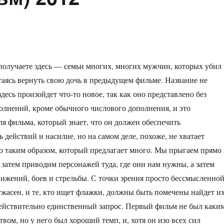
 получаете здесь — семьи многих, многих мужчин, которых убил
аясь вернуть свою дочь в предыдущем фильме. Название не
здесь произойдет что-то новое, так как оно представлено без
олнений, кроме обычного числового дополнения, и это
ля фильма, который знает, что он должен обеспечить
 действий и насилие, но на самом деле, похоже, не хватает
то таким образом, который предлагает много. Мы прыгаем прямо 
 затем приводим персонажей туда, где они нам нужны, а затем
ижений, боев и стрельбы. С точки зрения просто бессмысленно
ужасен, и те, кто ищет флажки, должны быть помечены найдет и
действительно единственный запрос. Первый фильм не был каки
вом, но у него был хороший темп, и, хотя он изо всех сил