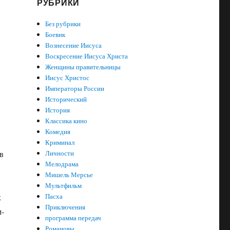
РУБРИКИ
Без рубрики
Боевик
Вознесение Иисуса
Воскресение Иисуса Христа
Женщины правительницы
Иисус Христос
Императоры России
Исторический
История
Классика кино
Комедия
Криминал
Личности
в
Мелодрама
Мишель Мерсье
й
Мультфильм
Пасха
х
Приключения
м-
программа передач
Романовы