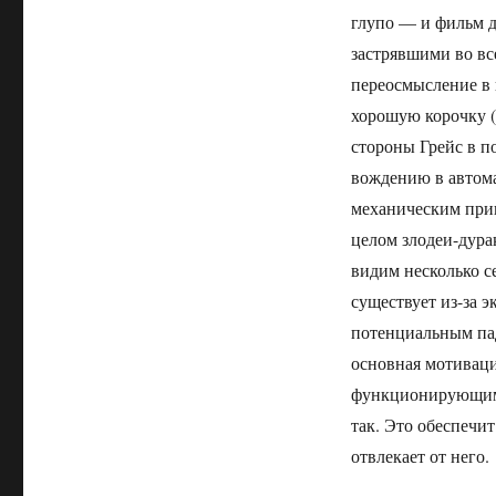
глупо — и фильм д
застрявшими во вс
переосмысление в 
хорошую корочку (с
стороны Грейс в по
вождению в автома
механическим при
целом злодеи-дура
видим несколько с
существует из-за 
потенциальным пад
основная мотивация
функционирующим и
так. Это обеспечи
отвлекает от него.