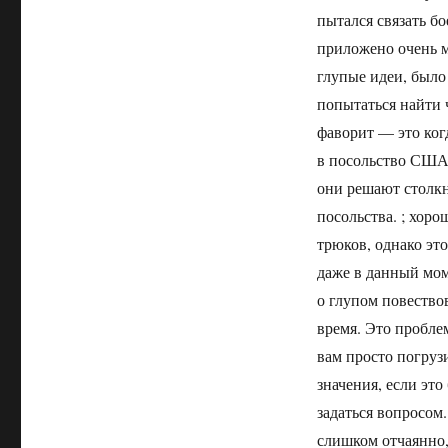
пытался связать б
приложено очень м
глупые идеи, было 
попытаться найти 
фаворит — это ког
в посольство США 
они решают столкн
посольства. ; хор
трюков, однако это
даже в данный мом
о глупом повество
время. Это пробле
вам просто погрузи
значения, если эт
задаться вопросом
слишком отчаянно, 