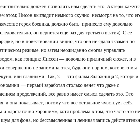
ействительно должен позволить нам сделать это. Актеры кажутс
ем этом; Нисон выглядит немного скучно, несмотря на то, что ег
качестве героя боевика, должно быть, принесло ему довольно
ледовательно, он вернется еще раз для третьего взятия). С ее
рядке, но в повествовании видно, что она не сдала экзамен по
тическом режиме, но затем неожиданно смогла управлять
водом, как гонщик; Янссен — довольно приличный сюжет, и в
ки совершенно не запоминаются, будь они парнем, которого мы
екунд, или главными. Так, 2 — это фильм Заложница 2, который
экономики — первый заработал столько денег что даже с
ением продолжений, все равно имеет смысл сделать это. Это
, и она показывает, потому что все остальное чувствует себя
 «достаточно хорошим», хотя проблема в том, что часто это не
т шум для фона, но бессмысленная и ленивая запись действитель