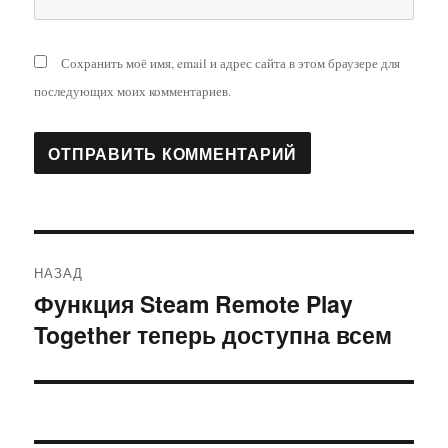
Сохранить моё имя, email и адрес сайта в этом браузере для
последующих моих комментариев.
Навигация
НАЗАД
по
Функция Steam Remote Play
Предыдущая
Together теперь доступна всем
запись:
записям